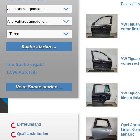
Ersatzteil
VW Tiguan
vorne links
VW Tiguan
vorne rech
Ihre Suche ergab:
1.596 Autoteile
Neue Suche starten ...
VW Tiguan
hinten link
Lieferumfang
Opel Astra
Links Kom
Qualitätskriterien
Metallic