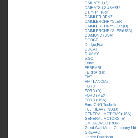
DAIHATSU (J)
DAIHATSU,SUBARU
Daimler Truck
DAIMLER-BENZ
DAIMLERCHRYSLER
DAIMLERCHRYSLER (D)
DAIMLERCHRYSLER(USA)
DIAMOND (USA)
DODGE
Dodge,Fiat
DUCATI
DUMMY
e.GO
Fendt
FERRARI
FERRARI (I)
FIAT
FIAT LANCIA (I)
FORD
FORD (D)
FORD (MEX)
FORD (USA)
Ford-CNG-Technik
FUJI HEAVY IND.(J)
GENERAL MOT-GMC(USA)
GENERAL MOTORS (E)
GM DAEWOO (ROK)
Great Wall Motor Company Ltd.
GREVAC
Harley-Davidson