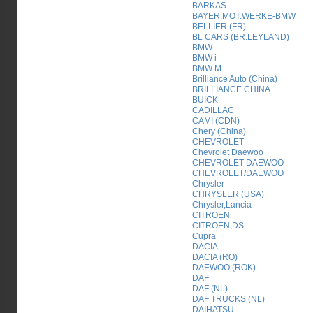
BARKAS
BAYER.MOT.WERKE-BMW
BELLIER (FR)
BL CARS (BR.LEYLAND)
BMW
BMW i
BMW M
Brilliance Auto (China)
BRILLIANCE CHINA
BUICK
CADILLAC
CAMI (CDN)
Chery (China)
CHEVROLET
Chevrolet Daewoo
CHEVROLET-DAEWOO
CHEVROLET/DAEWOO
Chrysler
CHRYSLER (USA)
Chrysler,Lancia
CITROEN
CITROEN,DS
Cupra
DACIA
DACIA (RO)
DAEWOO (ROK)
DAF
DAF (NL)
DAF TRUCKS (NL)
DAIHATSU