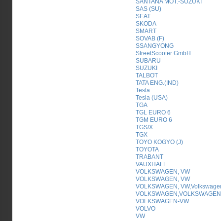
SANTANA MOT.-SUZUKI
SAS (SU)
SEAT
SKODA
SMART
SOVAB (F)
SSANGYONG
StreetScooter GmbH
SUBARU
SUZUKI
TALBOT
TATA ENG.(IND)
Tesla
Tesla (USA)
TGA
TGL EURO 6
TGM EURO 6
TGS/X
TGX
TOYO KOGYO (J)
TOYOTA
TRABANT
VAUXHALL
VOLKSWAGEN, VW
VOLKSWAGEN, VW
VOLKSWAGEN, VW,Volkswage
VOLKSWAGEN,VOLKSWAGEN
VOLKSWAGEN-VW
VOLVO
VW