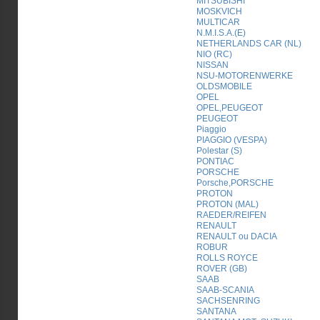
MITSUBISHI
MOSKVICH
MULTICAR
N.M.I.S.A.(E)
NETHERLANDS CAR (NL)
NIO (RC)
NISSAN
NSU-MOTORENWERKE
OLDSMOBILE
OPEL
OPEL,PEUGEOT
PEUGEOT
Piaggio
PIAGGIO (VESPA)
Polestar (S)
PONTIAC
PORSCHE
Porsche,PORSCHE
PROTON
PROTON (MAL)
RAEDER/REIFEN
RENAULT
RENAULT ou DACIA
ROBUR
ROLLS ROYCE
ROVER (GB)
SAAB
SAAB-SCANIA
SACHSENRING
SANTANA