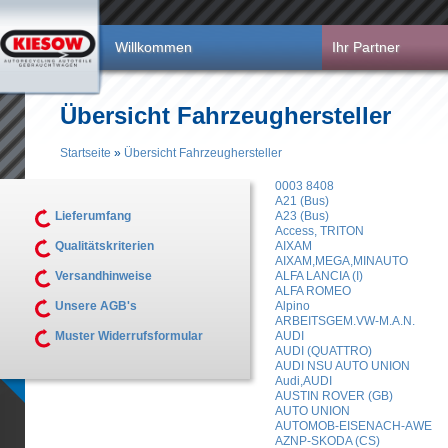
Direkt zum Inhalt
Willkommen
Ihr Partner
Übersicht Fahrzeughersteller
Startseite
»
Übersicht Fahrzeughersteller
Sie sind hier
0003 8408
A21 (Bus)
Lieferumfang
A23 (Bus)
Access, TRITON
Qualitätskriterien
AIXAM
AIXAM,MEGA,MINAUTO
Versandhinweise
ALFA LANCIA (I)
ALFA ROMEO
Unsere AGB's
Alpino
ARBEITSGEM.VW-M.A.N.
Muster Widerrufsformular
AUDI
AUDI (QUATTRO)
AUDI NSU AUTO UNION
Audi,AUDI
AUSTIN ROVER (GB)
AUTO UNION
AUTOMOB-EISENACH-AWE
AZNP-SKODA (CS)