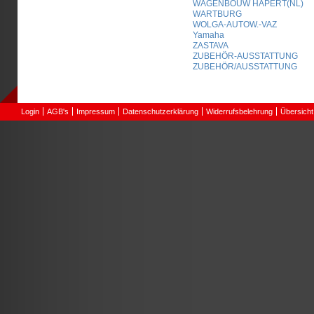
WAGENBOUW HAPERT(NL)
WARTBURG
WOLGA-AUTOW.-VAZ
Yamaha
ZASTAVA
ZUBEHÖR-AUSSTATTUNG
ZUBEHÖR/AUSSTATTUNG
Login
AGB's
Impressum
Datenschutzerklärung
Widerrufsbelehrung
Übersicht