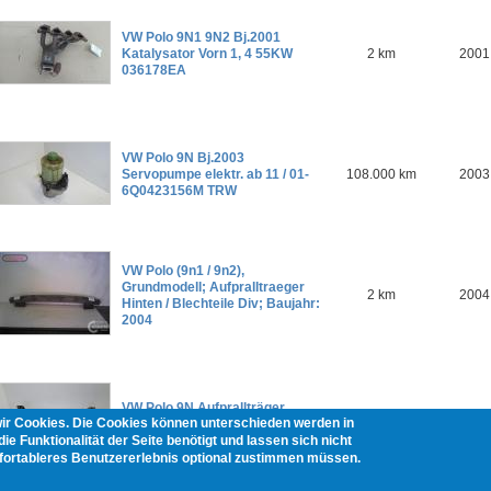
VW Polo 9N1 9N2 Bj.2001
Katalysator Vorn 1, 4 55KW
2 km
2001
036178EA
VW Polo 9N Bj.2003
Servopumpe elektr. ab 11 / 01-
108.000 km
2003
6Q0423156M TRW
VW Polo (9n1 / 9n2),
Grundmodell; Aufpralltraeger
2 km
2004
Hinten / Blechteile Div; Baujahr:
2004
VW Polo 9N Aufprallträger
2 km
2005
wir Cookies. Die Cookies können unterschieden werden in
vorne ab 11 / 01
ie Funktionalität der Seite benötigt und lassen sich nicht
mfortableres Benutzererlebnis optional zustimmen müssen.