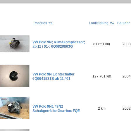
Ersatzteil
Laufleistung
Baujahr
VW Polo 9N; Klimakompressor;
81.651 km
2003
ab 11 / 01-; 6Q0820803G
VW Polo 9N Lichtschalter
127.701 km
2004
6Q0941531B ab 11 / 01
VW Polo 9N1 / 9N2
2 km
2002
Schaltgetriebe Gearbox FQE