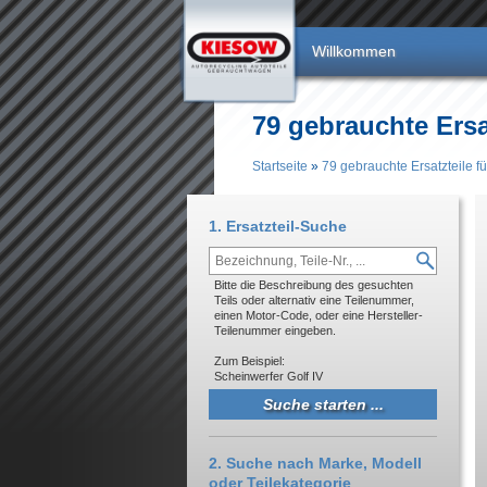
Direkt zum Inhalt
Willkommen
79 gebrauchte Ers
Startseite
»
79 gebrauchte Ersatzteile 
Sie sind hier
1. Ersatzteil-Suche
Bitte die Beschreibung des gesuchten
Teils oder alternativ eine Teilenummer,
einen Motor-Code, oder eine Hersteller-
Teilenummer eingeben.
Zum Beispiel:
Scheinwerfer Golf IV
2. Suche nach Marke, Modell
oder Teilekategorie