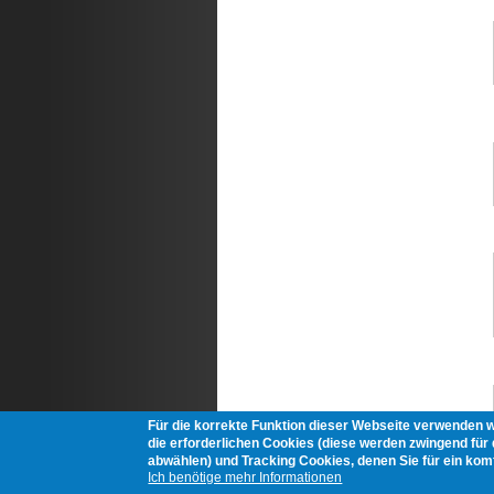
Für die korrekte Funktion dieser Webseite verwenden 
die erforderlichen Cookies (diese werden zwingend für d
abwählen) und Tracking Cookies, denen Sie für ein ko
Ich benötige mehr Informationen