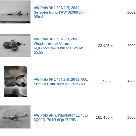
VW Polo 9N1 / 9N2 Bj.2002
Servolenkung TRW 0230080-
2002
050-0
VW Polo 9N1 / 9N2 Bj.2002
Wischermotor Vorne
123.985 km
2002
6Q1955119A 0390241524 ab
02.02
VW Polo 9N1 / 9N2 Bj.2002 NOx
2 km
2002
Sensor Controller 03C906263
VW Polo 9N Katalysator 11 / 01-
181.456 km
2005
6Q0131701B 6Q0178BB