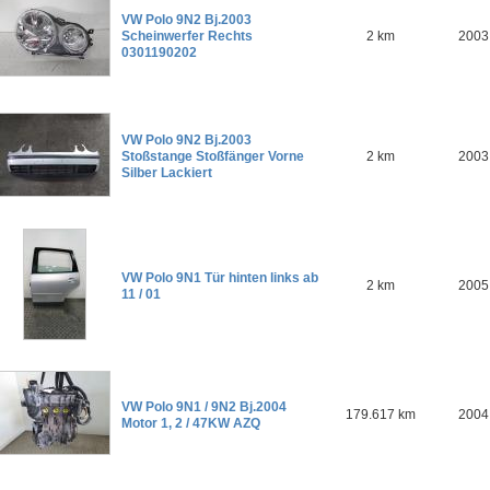
VW Polo 9N2 Bj.2003
Scheinwerfer Rechts
2 km
2003
0301190202
VW Polo 9N2 Bj.2003
Stoßstange Stoßfänger Vorne
2 km
2003
Silber Lackiert
VW Polo 9N1 Tür hinten links ab
2 km
2005
11 / 01
VW Polo 9N1 / 9N2 Bj.2004
179.617 km
2004
Motor 1, 2 / 47KW AZQ