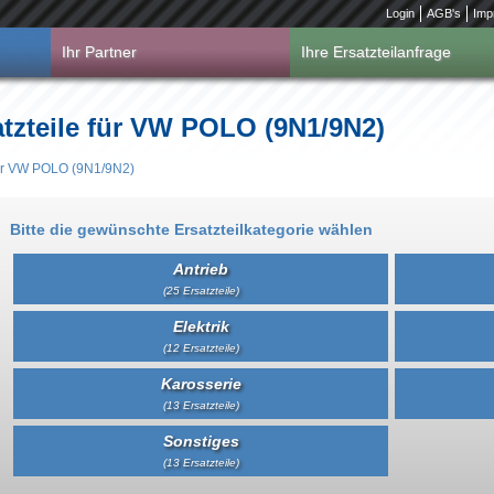
Login
AGB's
Imp
Ihr Partner
Ihre Ersatzteilanfrage
atzteile für VW POLO (9N1/9N2)
für VW POLO (9N1/9N2)
Bitte die gewünschte Ersatzteilkategorie wählen
Antrieb
(25 Ersatzteile)
Elektrik
(12 Ersatzteile)
Karosserie
(13 Ersatzteile)
Sonstiges
(13 Ersatzteile)