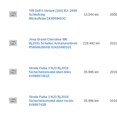
VW Golf 5 Variant (1k5) BJ: 2008
Schleifring
13.044 km
200
Wickelfeder1K0959653C
Jeep Grand Cherokee WK
Bj.2011 Schalter Armaturenbrett
218.492 km
2011
P56046280AB 03410490101
Skoda Fabia 3 NJ3 Bj.2016
Sicherheitsmodul oben links
35.996 km
201
6V08807401E
Skoda Fabia 3 NJ3 Bj.2016
Sicherheitsmodul oben rechts
35.996 km
201
6V880742B