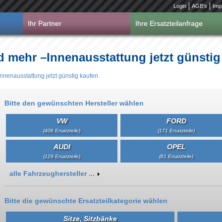
Login
AGB's
Imp
Ihr Partner
Ihre Ersatzteilanfrage
d mehr –Innenausstattung jetzt günstig
nnenausstattung jetzt günstig kaufen
Bitte den gewünschten Hersteller wählen
VW
FORD
(406 Ersatzteile)
(171 Ersatzteile)
AUDI
OPEL
(129 Ersatzteile)
(81 Ersatzteile)
Anzeigen
alle Fahrzeughersteller ...
Bitte die gewünschte Ersatzteilkategorie wählen
Sitze, Sitzbänke