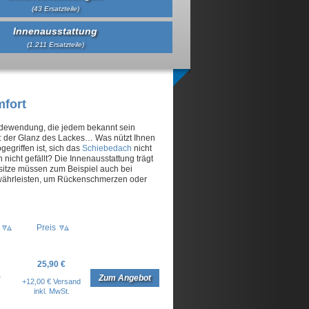
(43 Ersatzteile)
Innenausstattung
(1.211 Ersatzteile)
mfort
edewendung, die jedem bekannt sein
et: der Glanz des Lackes… Was nützt Ihnen
gegriffen ist, sich das
Schiebedach
nicht
 nicht gefällt? Die Innenausstattung trägt
sitze müssen zum Beispiel auch bei
währleisten, um Rückenschmerzen oder
Preis
25,90 €
0
Zum Angebot
+12,00 € Versand
inkl. MwSt.