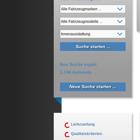
Ihre Suche ergab:
1.746 Autoteile
Neue Suche starten ...
Lieferumfang
Qualitätskriterien