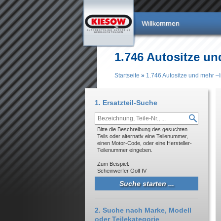
Direkt zum Inhalt
Willkommen
1.746 Autositze un
Startseite
»
1.746 Autositze und mehr –I
Sie sind hier
1. Ersatzteil-Suche
Bitte die Beschreibung des gesuchten
Teils oder alternativ eine Teilenummer,
einen Motor-Code, oder eine Hersteller-
Teilenummer eingeben.
Zum Beispiel:
Scheinwerfer Golf IV
2. Suche nach Marke, Modell
oder Teilekategorie