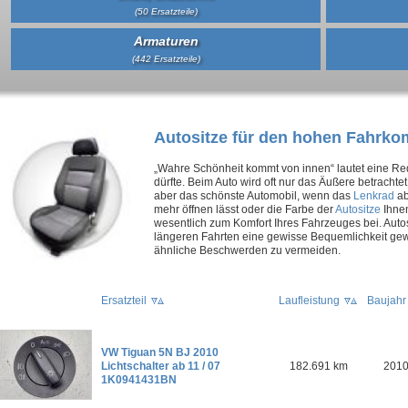
(50 Ersatzteile)
Armaturen
(442 Ersatzteile)
Autositze für den hohen Fahrko
„Wahre Schönheit kommt von innen“ lautet eine R
dürfte. Beim Auto wird oft nur das Äußere betracht
aber das schönste Automobil, wenn das
Lenkrad
ab
mehr öffnen lässt oder die Farbe der
Autositze
Ihnen
wesentlich zum Komfort Ihres Fahrzeuges bei. Auto
längeren Fahrten eine gewisse Bequemlichkeit ge
ähnliche Beschwerden zu vermeiden.
Ersatzteil
Laufleistung
Baujahr
VW Tiguan 5N BJ 2010
Lichtschalter ab 11 / 07
182.691 km
201
1K0941431BN