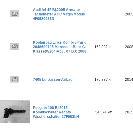
Audi A6 4F Bj.2005 Armatur
Tachometer ACC Virgin Modus
200
4F0920931D
Kopfairbag Links Kombi 5-Türig
2048600705 Mercedes-Benz C-
163.831 km
200
Klasse(W204)Ab3 / 07 BJ: 2008
7405 Luftkissen-Airbag
176.887 km
201
Peugeot 108 Bj.2015
Kombischalter Rechts
54.574 km
201
Wischerschalter 17F003LH