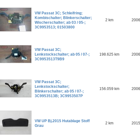
VW Passat 3C; Schleifring;
Kombischalter; Blinkerschalter;
2 km
200
Wischerschalter; ab 03 / 05-;
3C9953513; 01503800
VW Passat 3C;
Lenkstockschalter; ab 05 / 07-;
198.625 km
200
3C9953513T9B9
VW Passat 3C;
Lenkstockschalter;
156.059 km
200
Blinkerschalter; ab 05 / 07-;
3C9953513B; 3C9953507P
VW UP Bj.2015 Hutablage Stoff
2 km
201
Grau