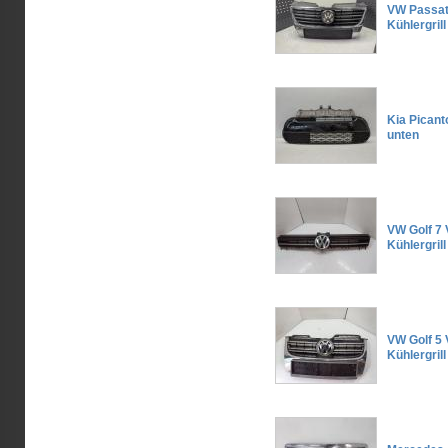
VW Passat
Kühlergri
Kia Picant
unten
VW Golf 7 
Kühlergril
VW Golf 5 
Kühlergril