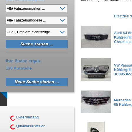
oder Frontgrill für sämtliche Mod
Ersatzteil
Audi A4 8H
Kühlergril
Chromleis
Ihre Suche ergab:
VW Passat
116 Autoteile
Kühlergrill
3C085365
Neue Suche starten ...
Mercedes 
05 Kühlerg
Lieferumfang
Qualitätskriterien