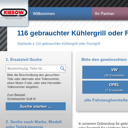
Direkt zum Inhalt
Willkommen
Ihr Partner
116 gebrauchter Kühlergrill oder F
Startseite
»
116 gebrauchter Kühlergrill oder Frontgrill
Sie sind hier
1. Ersatzteil-Suche
Bitte den gewünschten 
VW
Bitte die Beschreibung des gesuchten
(30 Ersatzteile)
Teils oder alternativ eine Teilenummer,
einen Motor-Code, oder eine Hersteller-
OPEL
Teilenummer eingeben.
(7 Ersatzteile)
Zum Beispiel:
Scheinwerfer Golf IV
Anzeigen
alle Fahrzeughersteller 
2. Suche nach Marke, Modell
In unserem Onlineshop für gebra
oder Teilekategorie