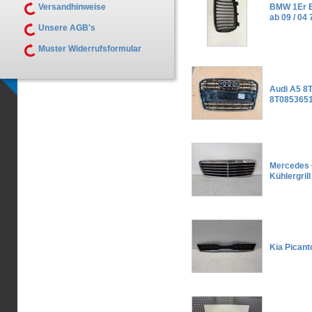
Versandhinweise
BMW 1Er E8
ab 09 / 04
Unsere AGB's
Muster Widerrufsformular
Audi A5 8T
8T085365
Mercedes 
Kühlergrill
Kia Picant