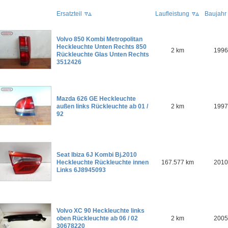
Ersatzteil
Laufleistung
Baujahr
Volvo 850 Kombi Metropolitan
Heckleuchte Unten Rechts 850
2 km
1996
Rückleuchte Glas Unten Rechts
3512426
Mazda 626 GE Heckleuchte
außen links Rückleuchte ab 01 /
2 km
1997
92
Seat Ibiza 6J Kombi Bj.2010
Heckleuchte Rückleuchte innen
167.577 km
2010
Links 6J8945093
Volvo XC 90 Heckleuchte links
oben Rückleuchte ab 06 / 02
2 km
2005
30678220