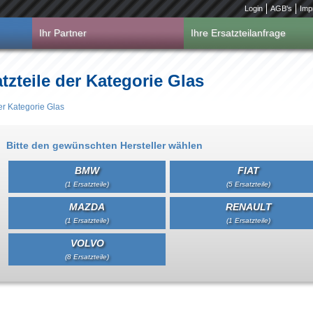
Login
AGB's
Imp
Ihr Partner
Ihre Ersatzteilanfrage
tzteile der Kategorie Glas
er Kategorie Glas
Bitte den gewünschten Hersteller wählen
BMW
FIAT
(1 Ersatzteile)
(5 Ersatzteile)
MAZDA
RENAULT
(1 Ersatzteile)
(1 Ersatzteile)
VOLVO
(8 Ersatzteile)