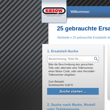
Direkt zum Inhalt
Willkommen
25 gebrauchte Ersa
Startseite
»
25 gebrauchte Ersatzteile d
Sie sind hier
1. Ersatzteil-Suche
Bitte die Beschreibung des gesuchten
Teils oder alternativ eine Teilenummer,
einen Motor-Code, oder eine Hersteller-
Teilenummer eingeben.
Zum Beispiel:
Scheinwerfer Golf IV
2. Suche nach Marke, Modell
oder Teilekategorie