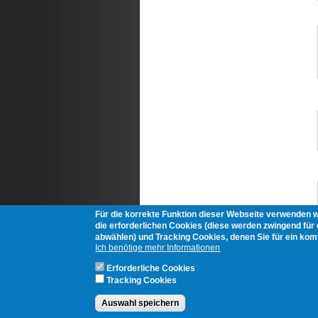
Für die korrekte Funktion dieser Webseite verwenden 
die erforderlichen Cookies (diese werden zwingend für d
abwählen) und Tracking Cookies, denen Sie für ein ko
Ich benötige mehr Informationen
Erforderliche Cookies
Tracking Cookies
Auswahl speichern
Login
AGB's
Impressum
Datenschutzerkläru