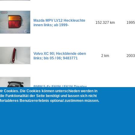
Mazda MPV LV12 Heckleuchte
152.327 km
1995
innen links; ab 1999-
Volvo XC 90; Heckblende oben
2 km
2003
links; bis 05 / 06; 9483771
BMW 5-Er E60N / E61N Display
2 km
2008
wir Cookies. Die Cookies können unterschieden werden in
Head Up ab 2007 9159641
ie Funktionalität der Seite benötigt und lassen sich nicht
mfortableres Benutzererlebnis optional zustimmen müssen.
Seiten
1
2
nächste Seite ›
letzte Seite »
ng
Widerrufsbelehrung
Übersicht Fahrzeughersteller
Übersicht Teilekategorien