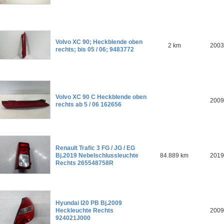
Volvo XC 90; Heckblende oben
2 km
2003
rechts; bis 05 / 06; 9483772
Volvo XC 90 C Heckblende oben
2009
rechts ab 5 / 06 162656
Renault Trafic 3 FG / JG / EG
Bj.2019 Nebelschlussleuchte
84.889 km
2019
Rechts 265548758R
Hyundai I20 PB Bj.2009
Heckleuchte Rechts
2009
924021J000