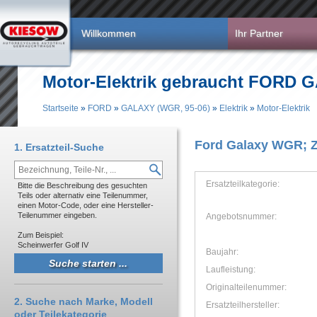
Direkt zum Inhalt
Willkommen
Ihr Partner
Motor-Elektrik gebraucht FORD 
Startseite
»
FORD
»
GALAXY (WGR, 95-06)
»
Elektrik
»
Motor-Elektrik
Sie sind hier
Ford Galaxy WGR; Z
1. Ersatzteil-Suche
Ersatzteilkategorie:
Bitte die Beschreibung des gesuchten
Teils oder alternativ eine Teilenummer,
einen Motor-Code, oder eine Hersteller-
Teilenummer eingeben.
Angebotsnummer:
Zum Beispiel:
Scheinwerfer Golf IV
Baujahr:
Laufleistung:
Originalteilenummer:
2. Suche nach Marke, Modell
Ersatzteilhersteller:
oder Teilekategorie