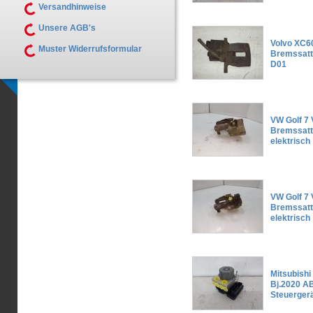
Versandhinweise
Unsere AGB's
Volvo XC6
Muster Widerrufsformular
Bremssatte
D01
VW Golf 7 
Bremssatte
elektrisch
VW Golf 7 
Bremssatt
elektrisch
Mitsubishi
Bj.2020 A
Steuerger