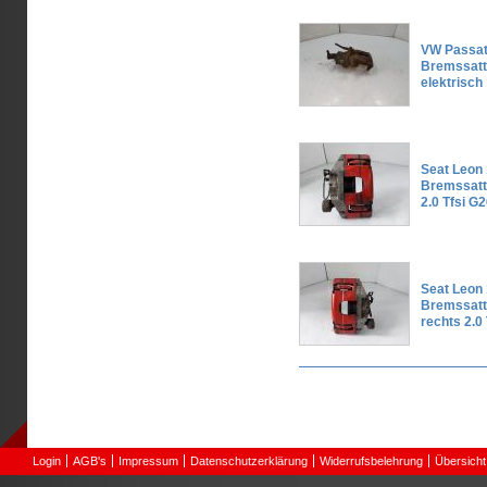
VW Passat
Bremssatt
elektrisch
Seat Leon
Bremssatte
2.0 Tfsi G
Seat Leon
Bremssatt
rechts 2.0
Seiten
Login
AGB's
Impressum
Datenschutzerklärung
Widerrufsbelehrung
Übersicht