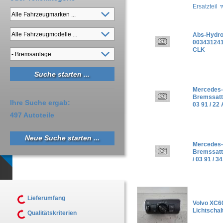
Ersatzteil
Abs-Hydro
00343124
CLK
Mercedes-
Bremssatte
Ihre Suche ergab:
03 91 / 22
497 Autoteile
Neue Suche starten ...
Mercedes-
Bremssatte
/ 03 91 / 3
Lieferumfang
Volvo XC6
Lichtschal
Qualitätskriterien