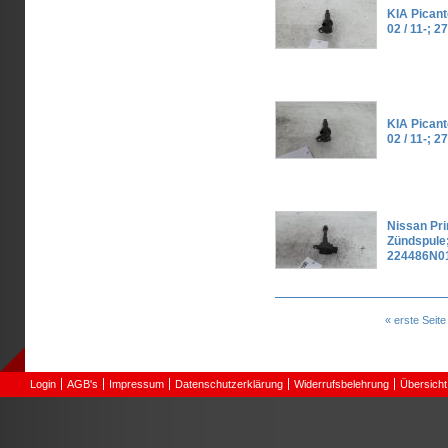
KIA Picant
02 / 11-; 
KIA Picant
02 / 11-; 
Nissan Pr
Zündspule;
224486N01
Seiten
« erste Seite
Login
AGB's
Impressum
Datenschutzerklärung
Widerrufsbelehrung
Übersicht