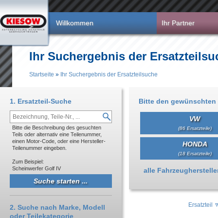
Direkt zum Inhalt
Willkommen
Ihr Partner
Ihr Suchergebnis der Ersatzteilsu
Startseite
»
Ihr Suchergebnis der Ersatzteilsuche
Sie sind hier
1. Ersatzteil-Suche
Bitte den gewünschten 
VW
Bitte die Beschreibung des gesuchten
(86 Ersatzteile)
Teils oder alternativ eine Teilenummer,
einen Motor-Code, oder eine Hersteller-
HONDA
Teilenummer eingeben.
(18 Ersatzteile)
Zum Beispiel:
Scheinwerfer Golf IV
Anzeigen
alle Fahrzeughersteller 
Ersatzteil
2. Suche nach Marke, Modell
oder Teilekategorie