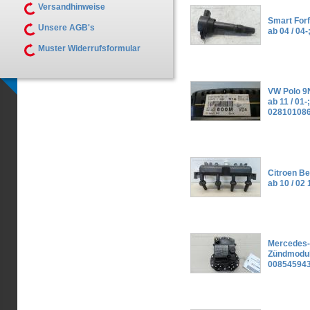
Versandhinweise
Smart Forf
Unsere AGB's
ab 04 / 04
Muster Widerrufsformular
VW Polo 9
ab 11 / 01
02810108
Citroen Be
ab 10 / 02
Mercedes
Zündmodul;
00854594