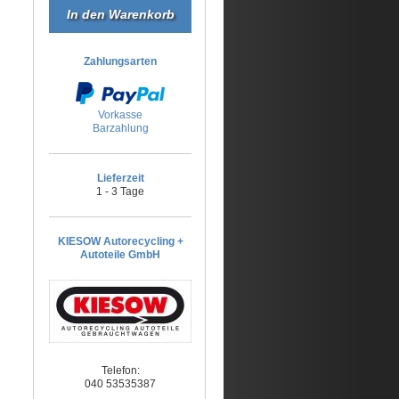
Zahlungsarten
Vorkasse
Barzahlung
Lieferzeit
1 - 3 Tage
KIESOW Autorecycling +
Autoteile GmbH
Telefon:
040 53535387