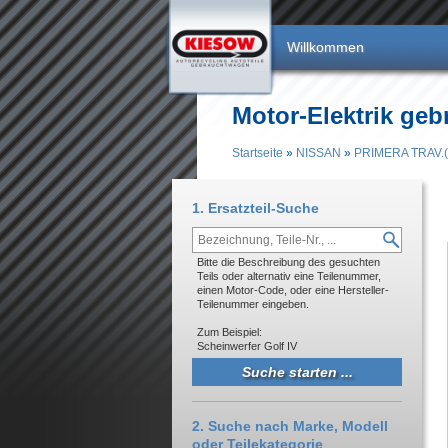
Direkt zum Inhalt
Willkommen
Motor-Elektrik ge
Startseite
»
NISSAN
»
PRIMERA TRAV.(
Sie sind hier
1. Ersatzteil-Suche
Bitte die Beschreibung des gesuchten
Teils oder alternativ eine Teilenummer,
einen Motor-Code, oder eine Hersteller-
Teilenummer eingeben.
Zum Beispiel:
Scheinwerfer Golf IV
2. Suche nach Marke, Modell
oder Teilekategorie