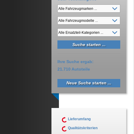
Ihre Suche ergab:
21.710 Autoteile
Neue Suche starten ...
Lieferumfang
Qualitätskriterien