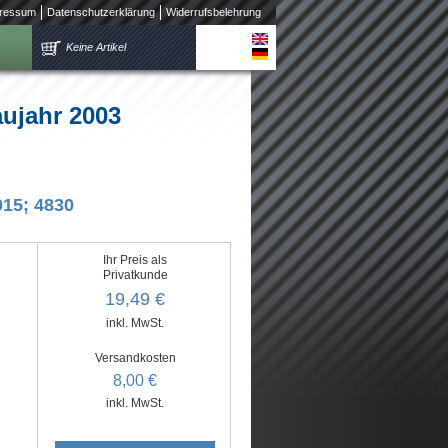
ressum
Datenschutzerklärung
Widerrufsbelehrung
Keine Artikel
ujahr 2003
015; 4830
Ihr Preis als
Privatkunde
19,49 €
inkl. MwSt.
Versandkosten
8,00 €
inkl. MwSt.