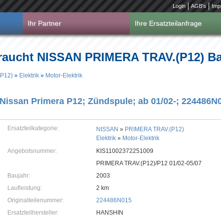
Login
AGB's
Imp
Ihr Partner
Ihre Ersatzteilanfrage
braucht NISSAN PRIMERA TRAV.(P12) Ba
P12)
»
Elektrik
»
Motor-Elektrik
Nissan Primera P12; Zündspule; ab 01/02-; 224486N
Ersatzteilkategorie:
NISSAN
»
PRIMERA TRAV.(P12)
Elektrik
»
Motor-Elektrik
Angebotsnummer:
KIS11002372251009
PRIMERA TRAV.(P12)/P12 01/02-05/07
Baujahr:
2003
Laufleistung:
2 km
Originalteilenummer:
224486N015
Ersatzteilhersteller:
HANSHIN