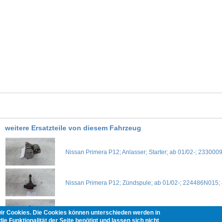
weitere Ersatzteile von diesem Fahrzeug
Nissan Primera P12; Anlasser; Starter; ab 01/02-; 23300
Nissan Primera P12; Zündspule; ab 01/02-; 224486N015;
wir Cookies. Die Cookies können unterschieden werden in
Nissan Primera P12; Zündspule; ab 01/02-; 224486N015;
ie Funktionalität der Seite benötigt und lassen sich nicht