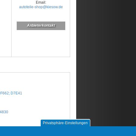
Email:
autoteile-shop@kiesow.de
Anbieterkontakt
09F662; D7E41
 4830
Privatsphäre-Einstellungen
 4830